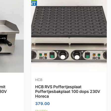
HCB
mit
HCB RVS Poffertjesplaat
230V
Poffertjesbakplaat 100 dops 230V
Horeca
379.00