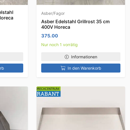
lstahl
Asber/Fagor
Horeca
Asber Edelstahl Grillrost 35 cm
400V Horeca
375.00
Nur noch 1 vorrätig
Informationen
rb
In den Warenkorb