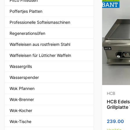
Pitco Friteusen
Poffertjes Platten
Professionelle Softeismaschinen
Regenerationsöfen
Waffeleisen aus rostfreiem Stahl
Waffeleisen für Lütticher Waffeln
Wassergrills
Wasserspender
Wok Pfannen
HCB
Wok-Brenner
HCB Edelst
Grillplatt
Wok-Kocher
239.00
Wok-Tische