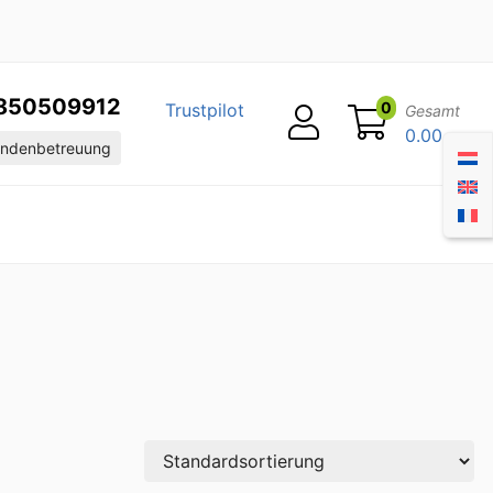
850509912
0
Trustpilot
Gesamt
0.00
ndenbetreuung