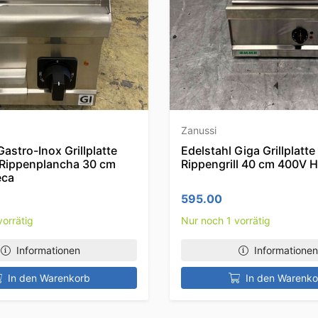
Zanussi
Gastro-Inox Grillplatte
Edelstahl Giga Grillplatte
e Rippenplancha 30 cm
Rippengrill 40 cm 400V 
eca
595.00
vorrätig
Nur noch 1 vorrätig
Informationen
Informationen
In den Warenkorb
In den Warenko