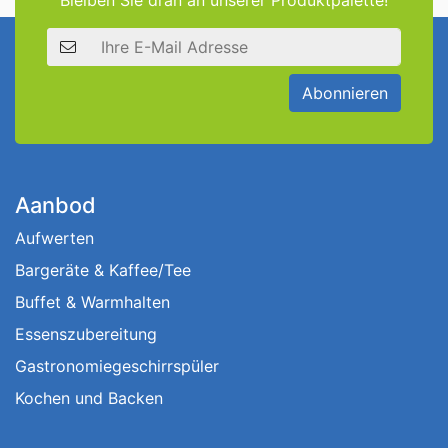
Bleiben Sie dran an unserer Produktpalette!
E-Mail Adresse
Abonnieren
Aanbod
Aufwerten
Bargeräte & Kaffee/Tee
Buffet & Warmhalten
Essenszubereitung
Gastronomiegeschirrspüler
Kochen und Backen