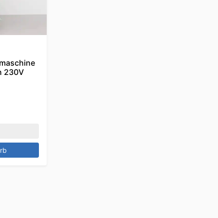
smaschine
n 230V
rb