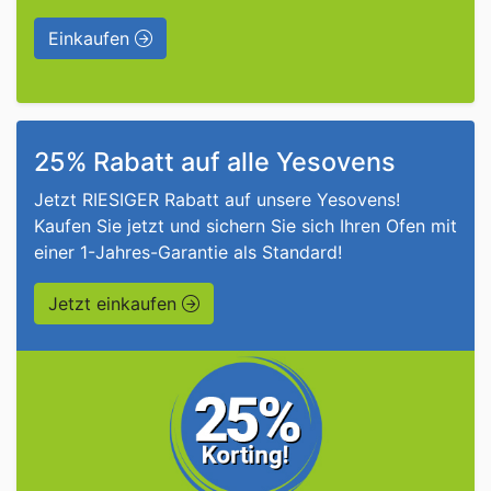
Einkaufen
25% Rabatt auf alle Yesovens
Jetzt RIESIGER Rabatt auf unsere Yesovens!
Kaufen Sie jetzt und sichern Sie sich Ihren Ofen mit
einer 1-Jahres-Garantie als Standard!
Jetzt einkaufen