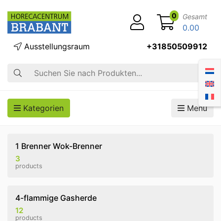
0
Gesamt
0.00
Ausstellungsraum
+31850509912
Suche
Kategorien
Menü
1 Brenner Wok-Brenner
3
products
4-flammige Gasherde
12
products