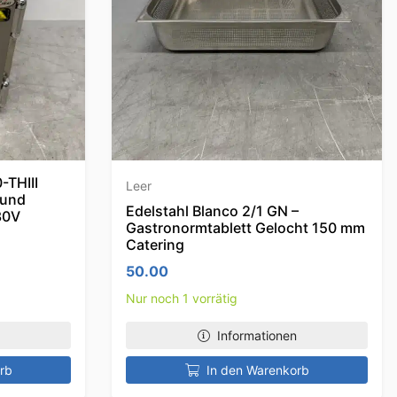
-THIII
Leer
 und
Edelstahl Blanco 2/1 GN –
30V
Gastronormtablett Gelocht 150 mm
Catering
Preis war: 7,499.00
ler Preis ist: 4,499.00.
50.00
Nur noch 1 vorrätig
Informationen
rb
In den Warenkorb