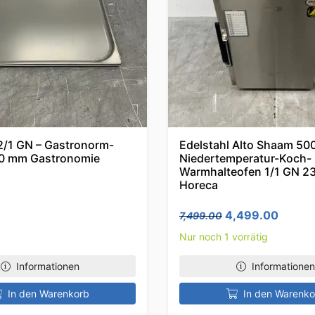
 2/1 GN – Gastronorm-
Edelstahl Alto Shaam 500
20 mm Gastronomie
Niedertemperatur-Koch-
Warmhalteofen 1/1 GN 2
Horeca
Ursprünglicher 
Aktuel
4,499.00
7,499.00
Nur noch 1 vorrätig
Informationen
Informationen
In den Warenkorb
In den Warenko