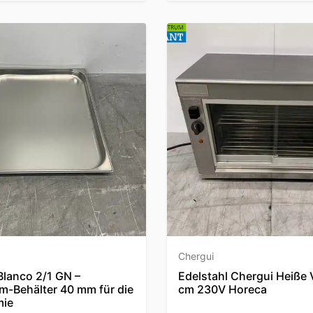
Chergui
Blanco 2/1 GN –
Edelstahl Chergui Heiße V
m-Behälter 40 mm für die
cm 230V Horeca
mie