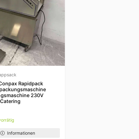
lappsack
 Conpax Rapidpack
rpackungsmaschine
ngsmaschine 230V
 Catering
orrätig
Informationen