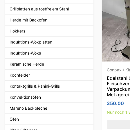
Grillplatten aus rostfreiem Stahl
Herde mit Backofen
Hokkers
Induktions-Wokplatten
Induktions-Woks
Keramische Herde
Conpax / K
Kochfelder
Edelstahl
Fleischve
Kontaktgrills & Panini-Grills
Verpacku
Metzgerei
Konvektionsöfen
350.00
Mareno Backbleche
Nur noch 1 v
Öfen