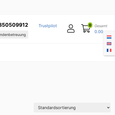
850509912
0
Trustpilot
Gesamt
0.00
ndenbetreuung