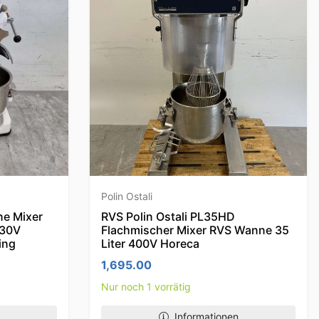
Polin Ostali
ne Mixer
RVS Polin Ostali PL35HD
230V
Flachmischer Mixer RVS Wanne 35
ing
Liter 400V Horeca
1,695.00
Nur noch 1 vorrätig
Informationen