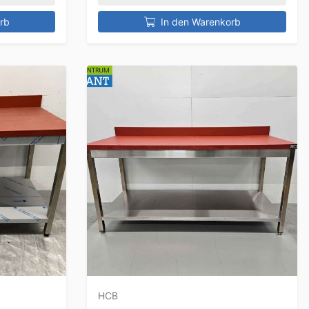
rb
In den Warenkorb
HCB