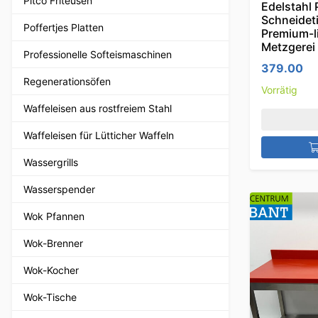
Pitco Friteusen
Edelstahl 
Schneideti
Poffertjes Platten
Premium-l
Metzgerei
Professionelle Softeismaschinen
379.00
Regenerationsöfen
Vorrätig
Waffeleisen aus rostfreiem Stahl
Waffeleisen für Lütticher Waffeln
Wassergrills
Wasserspender
Wok Pfannen
Wok-Brenner
Wok-Kocher
Wok-Tische