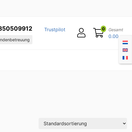
850509912
0
Trustpilot
Gesamt
0.00
ndenbetreuung