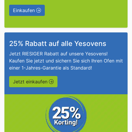
Einkaufen
25% Rabatt auf alle Yesovens
Jetzt RIESIGER Rabatt auf unsere Yesovens!
Kaufen Sie jetzt und sichern Sie sich Ihren Ofen mit
einer 1-Jahres-Garantie als Standard!
Jetzt einkaufen