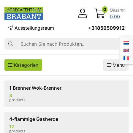
0
Gesamt
0.00
Ausstellungsraum
+31850509912
Suche
Kategorien
Menü
1 Brenner Wok-Brenner
3
products
4-flammige Gasherde
12
products