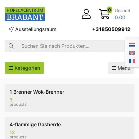
0
Gesamt
0.00
Ausstellungsraum
+31850509912
Suche
Kategorien
Menü
1 Brenner Wok-Brenner
3
products
4-flammige Gasherde
12
products