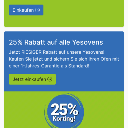
Einkaufen
25% Rabatt auf alle Yesovens
Jetzt RIESIGER Rabatt auf unsere Yesovens!
Kaufen Sie jetzt und sichern Sie sich Ihren Ofen mit
einer 1-Jahres-Garantie als Standard!
Jetzt einkaufen