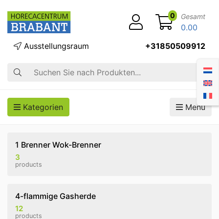
0
Gesamt
0.00
Ausstellungsraum
+31850509912
Suche
Kategorien
Menü
1 Brenner Wok-Brenner
3
products
4-flammige Gasherde
12
products