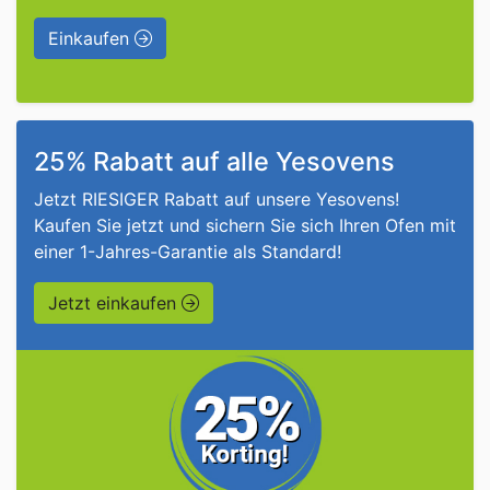
Einkaufen
25% Rabatt auf alle Yesovens
Jetzt RIESIGER Rabatt auf unsere Yesovens!
Kaufen Sie jetzt und sichern Sie sich Ihren Ofen mit
einer 1-Jahres-Garantie als Standard!
Jetzt einkaufen