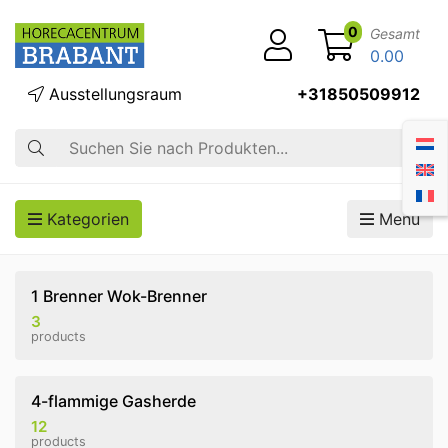
0
Gesamt
0.00
Ausstellungsraum
+31850509912
Suche
Kategorien
Menü
1 Brenner Wok-Brenner
3
products
4-flammige Gasherde
12
products