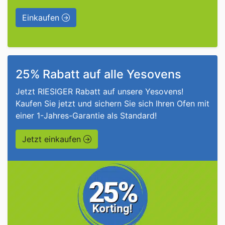
Einkaufen
25% Rabatt auf alle Yesovens
Jetzt RIESIGER Rabatt auf unsere Yesovens!
Kaufen Sie jetzt und sichern Sie sich Ihren Ofen mit
einer 1-Jahres-Garantie als Standard!
Jetzt einkaufen