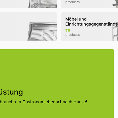
products
Möbel und
Einrichtungsgegenstände
78
products
üstung
ebrauchtem Gastronomiebedarf nach Hause!