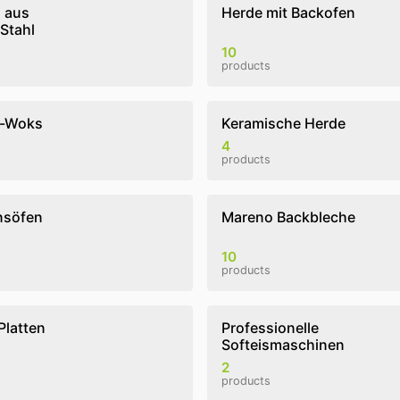
n aus
Herde mit Backofen
 Stahl
10
products
s-Woks
Keramische Herde
4
products
nsöfen
Mareno Backbleche
10
products
Platten
Professionelle
Softeismaschinen
2
products