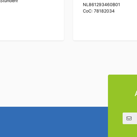
Stunden!
NL861293460B01
CoC: 78182034
E-Mail Adres