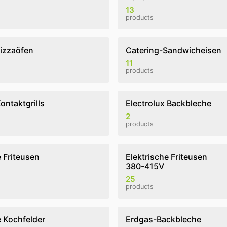
13
products
izzaöfen
Catering-Sandwicheisen
11
products
ontaktgrills
Electrolux Backbleche
2
products
e Friteusen
Elektrische Friteusen
380-415V
25
products
e Kochfelder
Erdgas-Backbleche