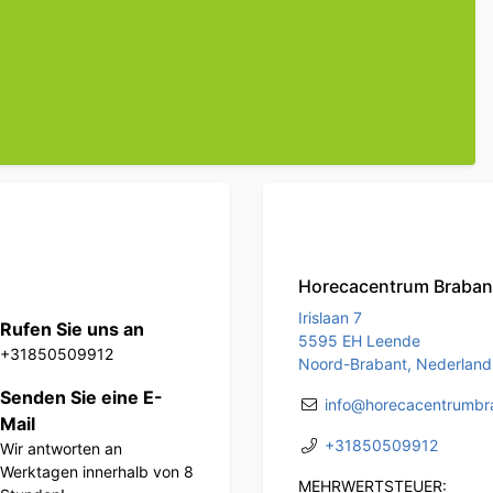
Horecacentrum Braban
Irislaan 7
Rufen Sie uns an
5595 EH Leende
+31850509912
Noord-Brabant, Nederland
Senden Sie eine E-
info@horecacentrumbra
Mail
+31850509912
Wir antworten an
Werktagen innerhalb von 8
MEHRWERTSTEUER: