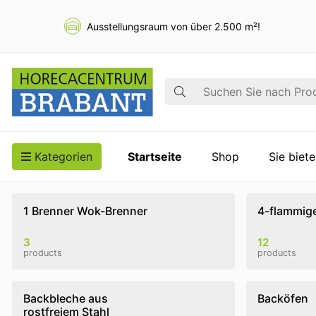
Ausstellungsraum von über 2.500 m²!
Suche
Kategorien
Startseite
Shop
Sie biet
1 Brenner Wok-Brenner
4-flammig
3
12
products
products
Backbleche aus
Backöfen
rostfreiem Stahl