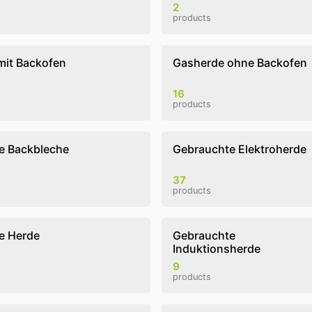
2
products
mit Backofen
Gasherde ohne Backofen
16
products
e Backbleche
Gebrauchte Elektroherde
37
products
e Herde
Gebrauchte
Induktionsherde
9
products