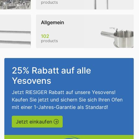
products
Allgemein
102
products
25% Rabatt auf alle
Yesovens
Jetzt RIESIGER Rabatt auf unsere Yesovens!
Kaufen Sie jetzt und sichern Sie sich Ihren Ofen
mit einer 1-Jahres-Garantie als Standard!
Jetzt einkaufen