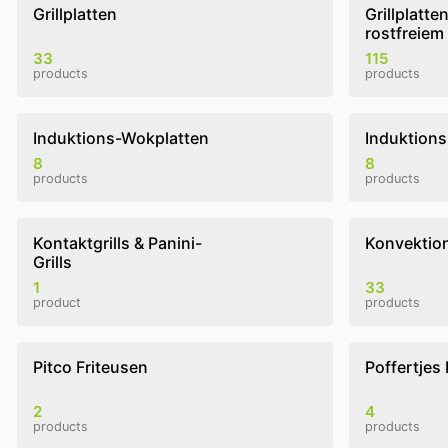
Grillplatten
Grillplatte
rostfreiem
33
115
products
products
Induktions-Wokplatten
Induktion
8
8
products
products
Kontaktgrills & Panini-
Konvektio
Grills
1
33
product
products
Pitco Friteusen
Poffertjes 
2
4
products
products