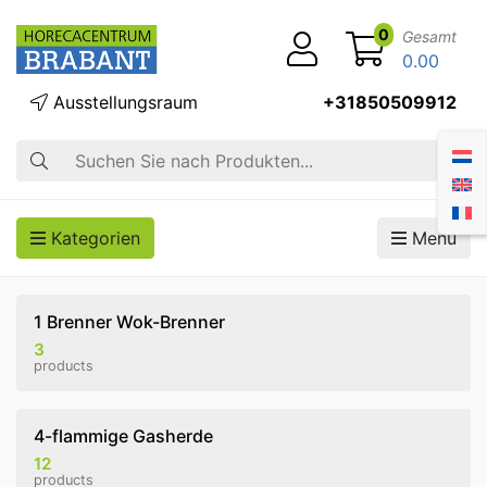
0
Gesamt
0.00
Ausstellungsraum
+31850509912
Suche
Kategorien
Menü
1 Brenner Wok-Brenner
3
products
4-flammige Gasherde
12
products