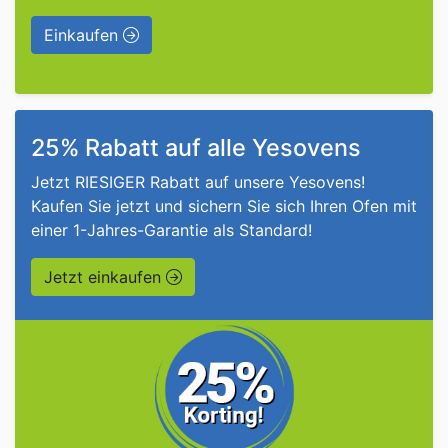
Einkaufen
25% Rabatt auf alle Yesovens
Jetzt RIESIGER Rabatt auf unsere Yesovens!
Kaufen Sie jetzt und sichern Sie sich Ihren Ofen mit
einer 1-Jahres-Garantie als Standard!
Jetzt einkaufen