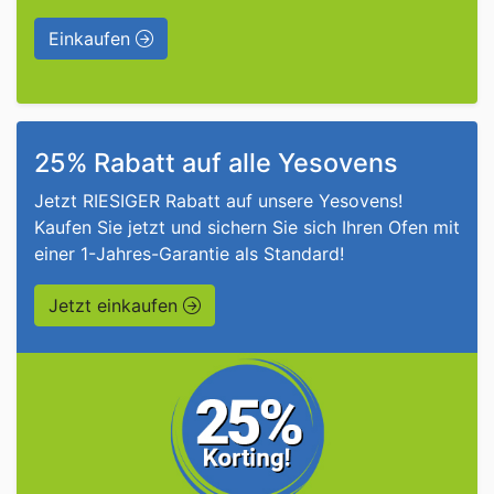
Einkaufen
25% Rabatt auf alle Yesovens
Jetzt RIESIGER Rabatt auf unsere Yesovens!
Kaufen Sie jetzt und sichern Sie sich Ihren Ofen mit
einer 1-Jahres-Garantie als Standard!
Jetzt einkaufen