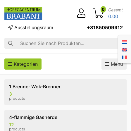
0
Gesamt
0.00
Ausstellungsraum
+31850509912
Suche
Kategorien
Menü
1 Brenner Wok-Brenner
3
products
4-flammige Gasherde
12
products