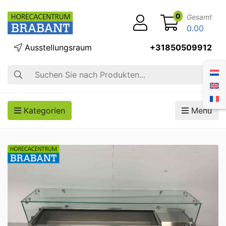
0
Gesamt
0.00
Ausstellungsraum
+31850509912
Suche
Kategorien
Menü