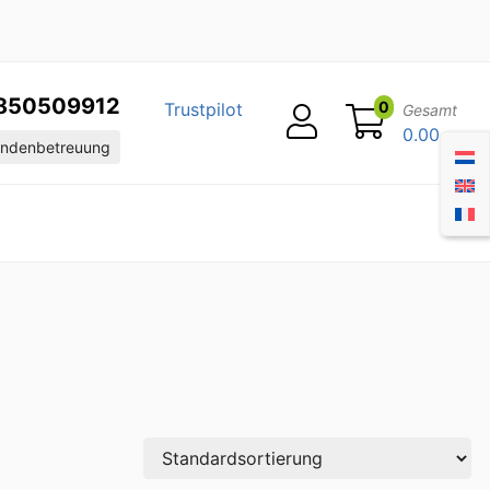
850509912
0
Trustpilot
Gesamt
0.00
ndenbetreuung