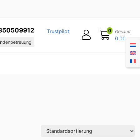
850509912
0
Trustpilot
Gesamt
0.00
ndenbetreuung