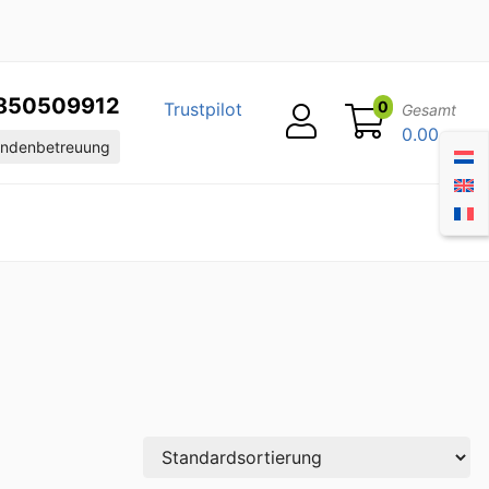
850509912
0
Trustpilot
Gesamt
0.00
ndenbetreuung