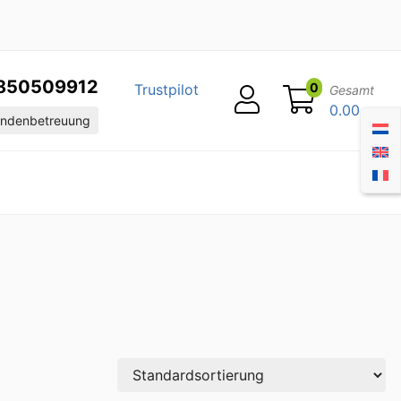
850509912
0
Trustpilot
Gesamt
0.00
ndenbetreuung