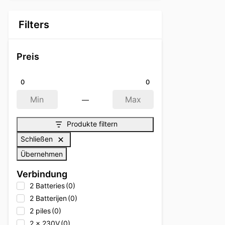
Filters
Preis
0
0
—
Min
Max
Produkte filtern
Schließen
Übernehmen
Verbindung
2 Batteries
(0)
2 Batterijen
(0)
2 piles
(0)
2 x 230V
(0)