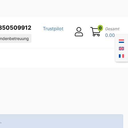
850509912
0
Trustpilot
Gesamt
0.00
ndenbetreuung
.