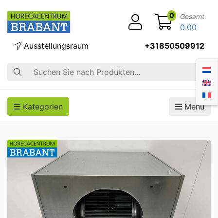
0
Gesamt
0.00
Ausstellungsraum
+31850509912
Suche
Kategorien
Menü