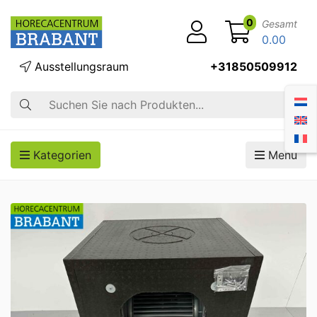
0
Gesamt
0.00
Ausstellungsraum
+31850509912
Suche
Kategorien
Menü