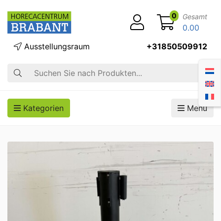
0
Gesamt
0.00
Ausstellungsraum
+31850509912
Suche
Kategorien
Menü