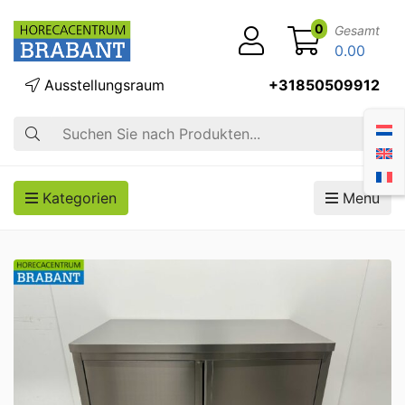
0
Gesamt
0.00
Ausstellungsraum
+31850509912
Suche
Kategorien
Menü