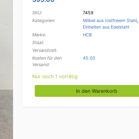
SKU:
7459
Kategorien:
Möbel aus rostfreiem Stahl
Einheiten aus Edelstahl
Marke:
HCB
Staat:
Versandzeit:
Kosten für den
45.00
Versand:
Nur noch 1 vorrätig
Arbeitsschrank aus Edelstahl Neutraler Jalo
In den Warenkorb