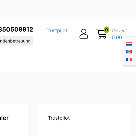
850509912
0
Trustpilot
Gesamt
0.00
ndenbetreuung
ler
Trustpilot