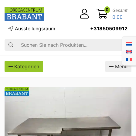
0
Gesamt
0.00
Ausstellungsraum
+31850509912
Suche
Kategorien
Menü