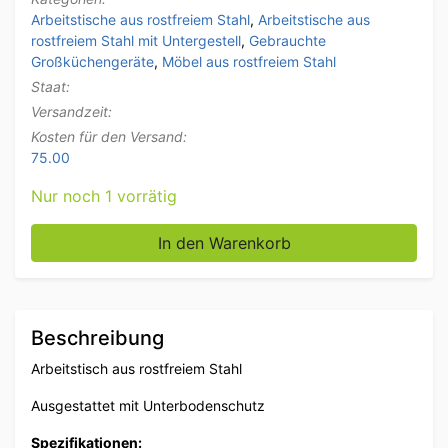
Arbeitstische aus rostfreiem Stahl
,
Arbeitstische aus
rostfreiem Stahl mit Untergestell
,
Gebrauchte
Großküchengeräte
,
Möbel aus rostfreiem Stahl
Staat:
Versandzeit:
Kosten für den Versand:
75.00
Nur noch 1 vorrätig
Arbeitstisch aus Edelstahl mit Zwischenboden 217 x 9
In den Warenkorb
Beschreibung
Arbeitstisch aus rostfreiem Stahl
Ausgestattet mit Unterbodenschutz
Spezifikationen: