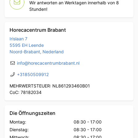
Wir antworten an Werktagen innerhalb von 8
Stunden!
Horecacentrum Brabant
Irislaan 7
5595 EH Leende
Noord-Brabant, Nederland
info@horecacentrumbrabant.nl
+31850509912
MEHRWERTSTEUER: NL861293460B01
CoC: 78182034
Die Öffnungszeiten
Montag:
08:30
-
17:00
Dienstag:
08:30
-
17:00
Mittwoch:
08:30
-
17:00