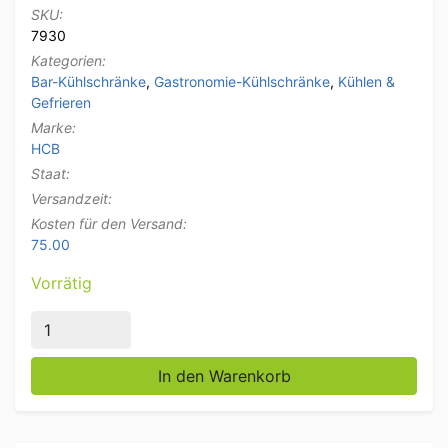
SKU:
7930
Kategorien:
Bar-Kühlschränke
,
Gastronomie-Kühlschränke
,
Kühlen &
Gefrieren
Marke:
HCB
Staat:
Versandzeit:
Kosten für den Versand:
75.00
Vorrätig
Backbar Bar Cooler Glas-Falttüren 337 Liter 135 cm 
In den Warenkorb