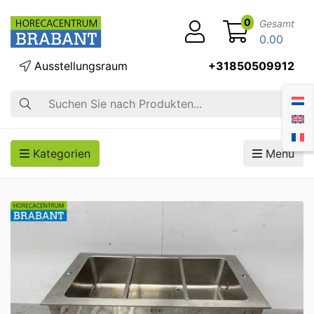
0
Gesamt
0.00
Ausstellungsraum
+31850509912
Suche
Kategorien
Menü