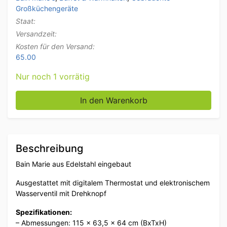
Großküchengeräte
Staat:
Versandzeit:
Kosten für den Versand:
65.00
Nur noch 1 vorrätig
Bain Marie aus Edelstahl zum Einbauen 3 x 1/1 GN 4
In den Warenkorb
Beschreibung
Bain Marie aus Edelstahl eingebaut
Ausgestattet mit digitalem Thermostat und elektronischem
Wasserventil mit Drehknopf
Spezifikationen:
– Abmessungen: 115 x 63,5 x 64 cm (BxTxH)