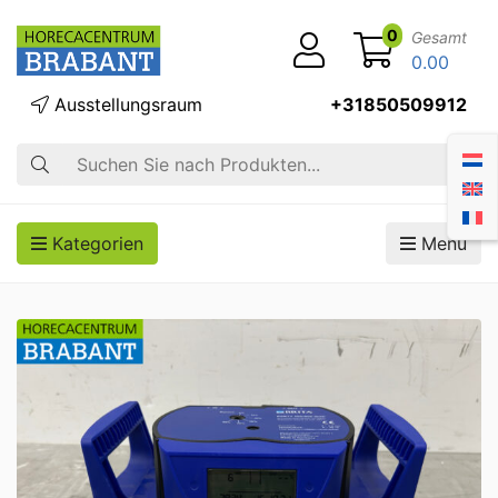
0
Gesamt
0.00
Ausstellungsraum
+31850509912
Suche
Kategorien
Menü