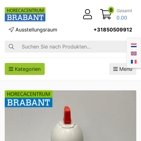
0
Gesamt
0.00
Ausstellungsraum
+31850509912
Suche
Kategorien
Menü