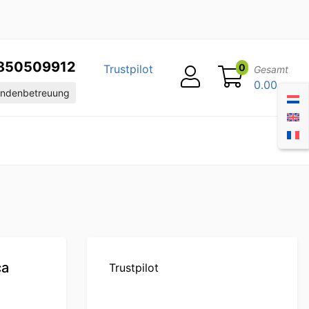
850509912
0
Trustpilot
Gesamt
0.00
ndenbetreuung
ca
Trustpilot