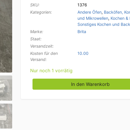
SKU:
1376
Kategorien:
Andere Öfen
,
Backöfen, Ko
und Mikrowellen
,
Kochen &
Sonstiges Kochen und Bac
Marke:
Brita
Staat:
Versandzeit:
Kosten für den
10.00
Versand:
Nur noch 1 vorrätig
Posten Brita Purity Ersatzteile Horeca Menge
In den Warenkorb