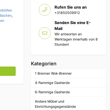
Rufen Sie uns an
mbiöfen
+31850509912
 Backen
,
ken
Senden Sie eine E-
Mail
Wir antworten an
Werktagen innerhalb von 8
Stunden!
Kategorien
1 Brenner Wok-Brenner
4-flammige Gasherde
6-flammige Gasherde
Andere Möbel und
Einrichtungsgegenstände