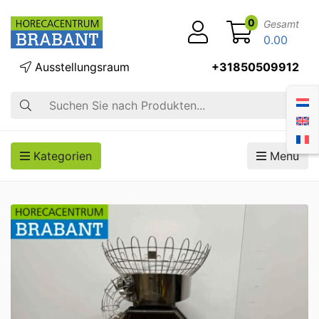
0
Gesamt
0.00
Ausstellungsraum
+31850509912
Suche
Kategorien
Menü