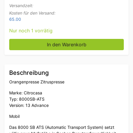
Versandzeit:
Kosten für den Versand:
65.00
Nur noch 1 vorrätig
Citrocasa 8000SB-ATS Orangensaftpresse Zitruspres
In den Warenkorb
Beschreibung
Orangenpresse Zitruspresse
Marke: Citrocasa
Typ: 8000SB-ATS
Version: 13 Advance
Mobil
Das 8000 SB ATS (Automatic Transport System) setzt