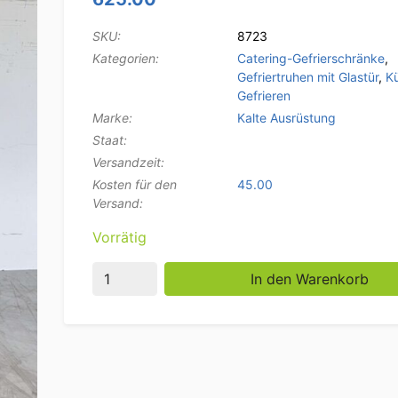
SKU:
8723
Kategorien:
Catering-Gefrierschränke
,
Gefriertruhen mit Glastür
,
K
Gefrieren
Marke:
Kalte Ausrüstung
Staat:
Versandzeit:
Kosten für den
45.00
Versand:
Vorrätig
Cold Equip Glastür Gefrierschrank Gefriersc
In den Warenkorb