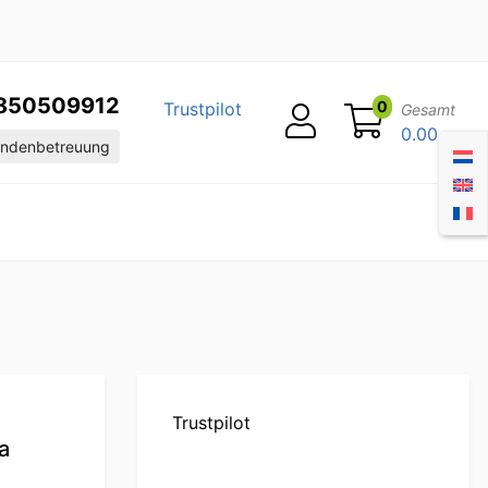
850509912
0
Trustpilot
Gesamt
0.00
ndenbetreuung
Trustpilot
a