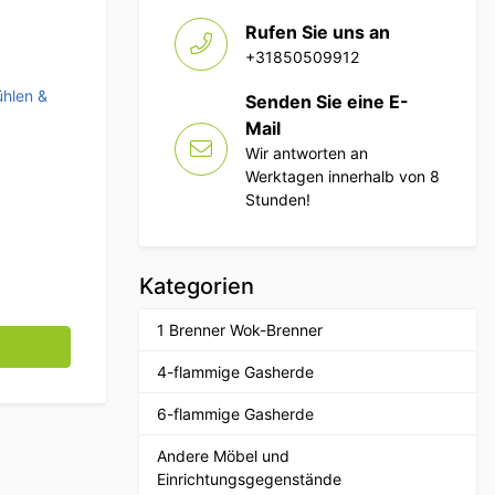
Rufen Sie uns an
+31850509912
ühlen &
Senden Sie eine E-
Mail
Wir antworten an
Werktagen innerhalb von 8
Stunden!
Kategorien
1 Brenner Wok-Brenner
hrank 66 Liter 230V Horeca Menge
4-flammige Gasherde
6-flammige Gasherde
Andere Möbel und
Einrichtungsgegenstände