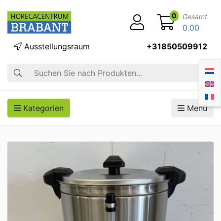
0
Gesamt
0.00
Ausstellungsraum
+31850509912
Suche
Kategorien
Menü