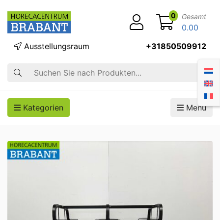
0
Gesamt
0.00
Ausstellungsraum
+31850509912
Suche
Kategorien
Menü