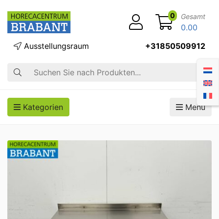
0
Gesamt
0.00
Ausstellungsraum
+31850509912
Suche
Kategorien
Menü