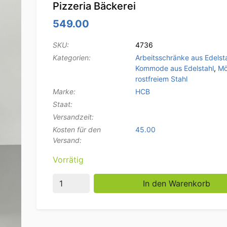
Pizzeria Bäckerei
549.00
SKU:
4736
Kategorien:
Arbeitsschränke aus Edelst
Kommode aus Edelstahl
,
Mö
rostfreiem Stahl
Marke:
HCB
Staat:
Versandzeit:
Kosten für den
45.00
Versand:
Vorrätig
Edelstahl Arbeitsschrank Schubladenschrank 
In den Warenkorb