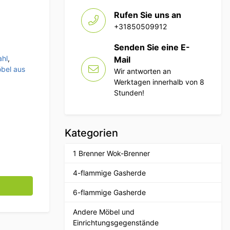
Rufen Sie uns an
+31850509912
Senden Sie eine E-
ahl
,
Mail
bel aus
Wir antworten an
Werktagen innerhalb von 8
Stunden!
Kategorien
1 Brenner Wok-Brenner
4-flammige Gasherde
6 Schubladen Premium-line für Teig 60 cm Catering Pizzer
6-flammige Gasherde
Andere Möbel und
Einrichtungsgegenstände