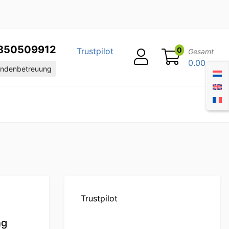
850509912
0
Trustpilot
Gesamt
0.00
ndenbetreuung
Trustpilot
ng