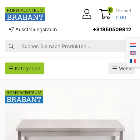
0
Gesamt
0.00
Ausstellungsraum
+31850509912
Suche
Kategorien
Menü