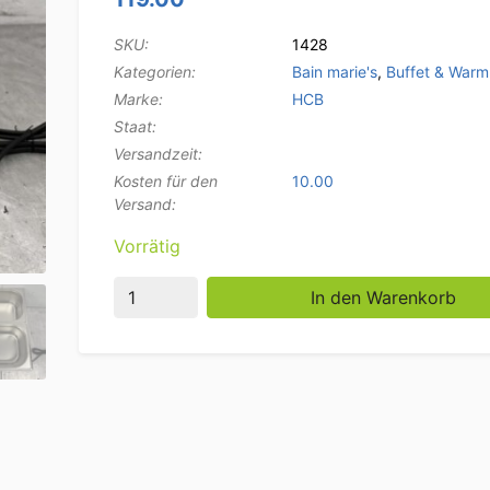
SKU:
1428
Kategorien:
Bain marie's
,
Buffet & Warm
Marke:
HCB
Staat:
Versandzeit:
Kosten für den
10.00
Versand:
Vorrätig
Edelstahl-Bain-Marie 2 x 1/2 GN 230V Hore
In den Warenkorb