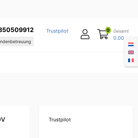
850509912
0
Trustpilot
Gesamt
0.00
ndenbetreuung
0V
Trustpilot