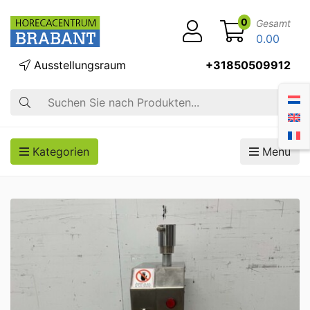
0
Gesamt
0.00
Ausstellungsraum
+31850509912
Suche
Kategorien
Menü