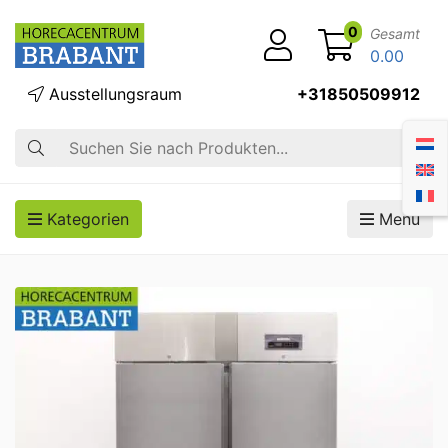
0
Gesamt
0.00
Ausstellungsraum
+31850509912
Suche
Kategorien
Menü