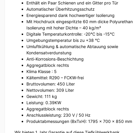
Enthält ein Paar Schienen und ein Gitter pro Tür
Automatischer Überhitzungsschutz
Energiesparend dank hochwertiger Isolierung
Mit Hochdruck eingespritzte 60 mm dicke Polyurethan
Isolierung mit hoher Dichte – 40 kg/m³
Digitale Temperaturkontrolle: -20°C bis -15°C
Umgebungstemperatur bis zu +38 °C
Umluftkühlung & automatische Abtauung sowie
Kondensatverdunstung
Anti-Korrosions-Beschichtung
Aggregatblock rechts
Klima Klasse : 5
Kältemittel: R290 – FCKW-frei
Bruttovolumen: 450 Liter
Nettovolumen: 309 Liter
Gewicht: 111 kg
Leistung: 0.39KW
Aggregatblock rechts
Anschlussleistung: 230 V / 50 Hz
Produktabmessungen (BxTxH): 1795 x 700 x 850 mm
Wir bieten 1 Jahr Garantie auf diese Tiefkühlwerkbank.