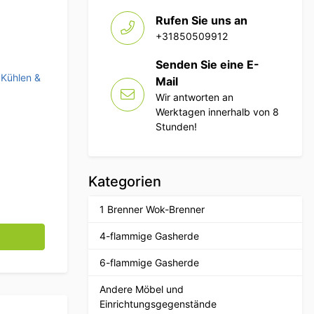
Rufen Sie uns an
+31850509912
Senden Sie eine E-
,
Kühlen &
Mail
Wir antworten an
Werktagen innerhalb von 8
Stunden!
Kategorien
1 Brenner Wok-Brenner
bank 3 Türen 1/1 Gastronorm 179,5 cm Catering Menge
4-flammige Gasherde
6-flammige Gasherde
Andere Möbel und
Einrichtungsgegenstände