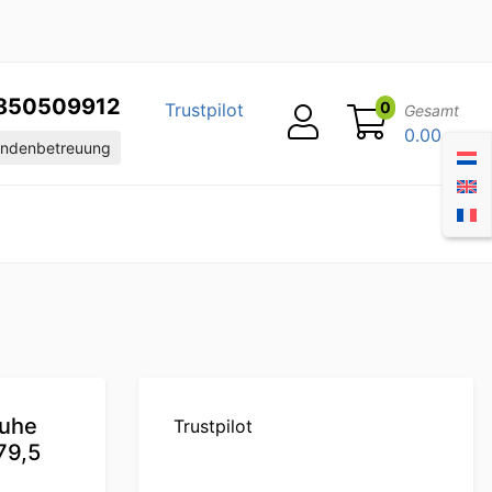
850509912
0
Trustpilot
Gesamt
0.00
ndenbetreuung
ruhe
Trustpilot
79,5