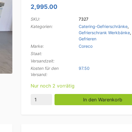
2,995.00
SKU:
7327
Kategorien:
Catering-Gefrierschränke
,
Gefrierschrank Werkbänke
Gefrieren
Marke:
Coreco
Staat:
Versandzeit:
Kosten für den
97.50
Versand:
Nur noch 2 vorrätig
Edelstahl Coreco Premium Gefriertruhe Werk
In den Warenkorb