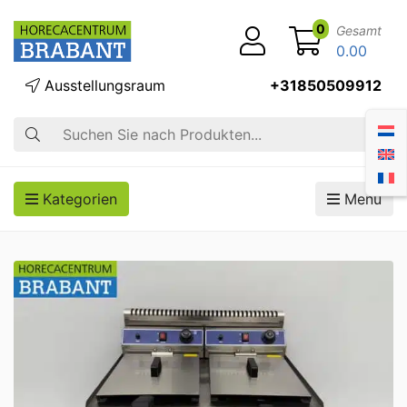
0
Gesamt
0.00
Ausstellungsraum
+31850509912
Suche
Kategorien
Menü