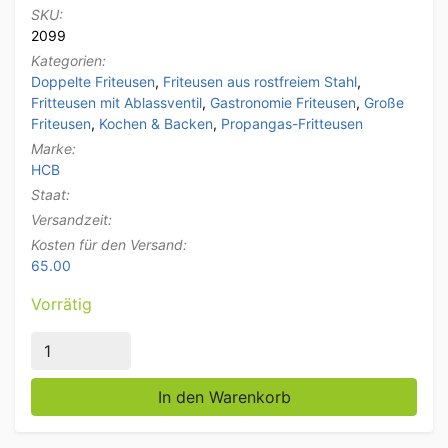
SKU:
2099
Kategorien:
Doppelte Friteusen
,
Friteusen aus rostfreiem Stahl
,
Fritteusen mit Ablassventil
,
Gastronomie Friteusen
,
Große
Friteusen
,
Kochen & Backen
,
Propangas-Fritteusen
Marke:
HCB
Staat:
Versandzeit:
Kosten für den Versand:
65.00
Vorrätig
HCB Edelstahl-Doppelfritteuse Frittieren 2 x 14 Lite
In den Warenkorb