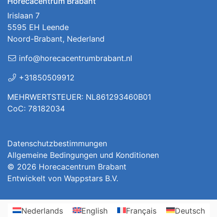
Horecacentrum Brabant
Irislaan 7
5595 EH Leende
Noord-Brabant, Nederland
info@horecacentrumbrabant.nl
+31850509912
MEHRWERTSTEUER: NL861293460B01
CoC: 78182034
Datenschutzbestimmungen
Allgemeine Bedingungen und Konditionen
© 2026
Horecacentrum Brabant
Entwickelt von
Wappstars B.V.
Nederlands
English
Français
Deutsch