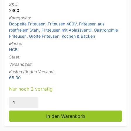
SKU:
2600
Kategorien:
Doppelte Friteusen
,
Friteusen 400V
,
Friteusen aus
rostfreiem Stahl
,
Fritteusen mit Ablassventil
,
Gastronomie
Friteusen
,
Große Friteusen
,
Kochen & Backen
Marke:
HCB
Staat:
Versandzeit:
Kosten für den Versand:
65.00
Nur noch 2 vorrätig
HCB Edelstahl-Doppelfritteuse Frittieren 2 x 14 Lite
In den Warenkorb