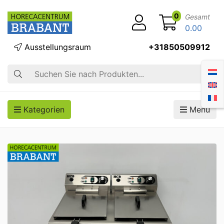
0
Gesamt
0.00
Ausstellungsraum
+31850509912
Suche
Kategorien
Menü