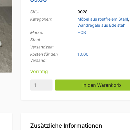
SKU:
9028
Kategorien:
Möbel aus rostfreiem Stahl
,
Wandregale aus Edelstahl
Marke:
HCB
Staat:
Versandzeit:
Kosten für den
10.00
Versand:
Vorrätig
Edelstahl Doppelwandiges Regal 160 x 40 
In den Warenkorb
Zusätzliche Informationen