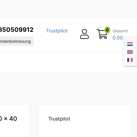
850509912
0
Trustpilot
Gesamt
0.00
ndenbetreuung
0 x 40
Trustpilot