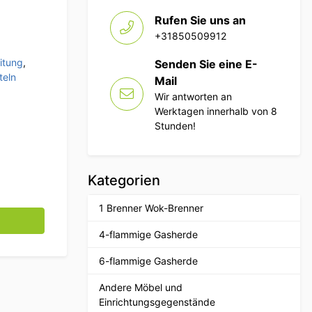
Rufen Sie uns an
+31850509912
itung
,
Senden Sie eine E-
teln
Mail
Wir antworten an
Werktagen innerhalb von 8
Stunden!
Kategorien
1 Brenner Wok-Brenner
mühle Getreidemühle Gewürzmühle 100g 230V Horeca Meng
4-flammige Gasherde
6-flammige Gasherde
Andere Möbel und
Einrichtungsgegenstände