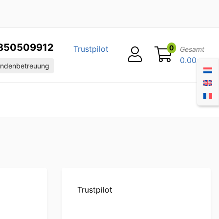
850509912
0
Trustpilot
Gesamt
0.00
ndenbetreuung
Trustpilot