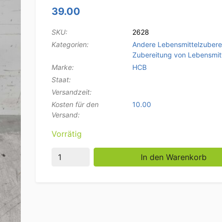
39.00
SKU:
2628
Kategorien:
Andere Lebensmittelzubere
Zubereitung von Lebensmit
Marke:
HCB
Staat:
Versandzeit:
Kosten für den
10.00
Versand:
Vorrätig
Edelstahl Elektrische Gewürzmühle Gewürz
In den Warenkorb