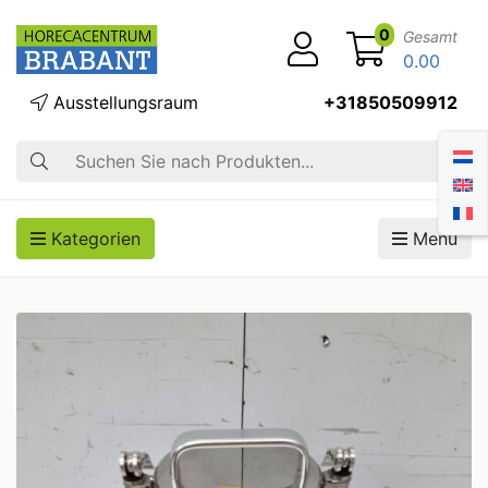
0
Gesamt
0.00
Ausstellungsraum
+31850509912
Suche
Kategorien
Menü