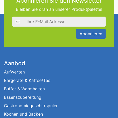
Abonnieren Sie den Newsletter
Bleiben Sie dran an unserer Produktpalette!
E-Mail Adresse
Abonnieren
Aanbod
Aufwerten
Bargeräte & Kaffee/Tee
Buffet & Warmhalten
Essenszubereitung
Gastronomiegeschirrspüler
Kochen und Backen